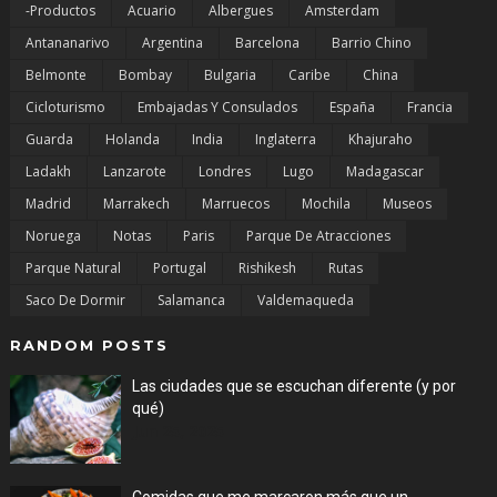
-Productos
Acuario
Albergues
Amsterdam
Antananarivo
Argentina
Barcelona
Barrio Chino
Belmonte
Bombay
Bulgaria
Caribe
China
Cicloturismo
Embajadas Y Consulados
España
Francia
Guarda
Holanda
India
Inglaterra
Khajuraho
Ladakh
Lanzarote
Londres
Lugo
Madagascar
Madrid
Marrakech
Marruecos
Mochila
Museos
Noruega
Notas
Paris
Parque De Atracciones
Parque Natural
Portugal
Rishikesh
Rutas
Saco De Dormir
Salamanca
Valdemaqueda
RANDOM POSTS
Las ciudades que se escuchan diferente (y por
qué)
Jun 25, 2025