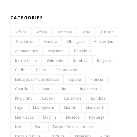
CATEGORIES
-Africa
-África
-América
-Asia
-Europa
-Productos
Acuario
Albergues
Amsterdam
Antananarivo
Argentina
Barcelona
Barrio Chino
Belmonte
Bombay
Bulgaria
Caribe
China
Cicloturismo
Embajadas Y Consulados
España
Francia
Guarda
Holanda
India
Inglaterra
Khajuraho
Ladakh
Lanzarote
Londres
Lugo
Madagascar
Madrid
Marrakech
Marruecos
Mochila
Museos
Noruega
Notas
Paris
Parque De Atracciones
Parque Natural
Portugal
Rishikesh
Rutas