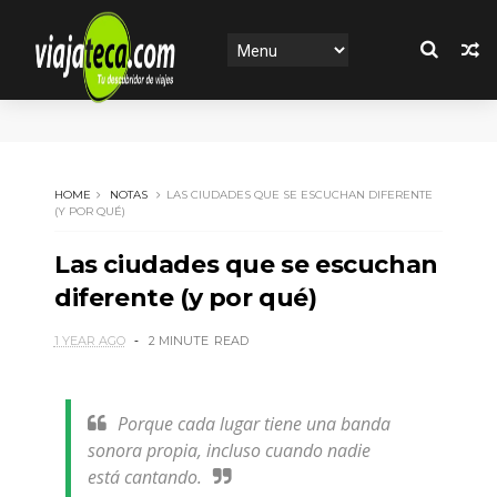
HOME
NOTAS
LAS CIUDADES QUE SE ESCUCHAN DIFERENTE
(Y POR QUÉ)
Las ciudades que se escuchan
diferente (y por qué)
1 YEAR AGO
2 MINUTE
READ
Porque cada lugar tiene una banda
sonora propia, incluso cuando nadie
está cantando.