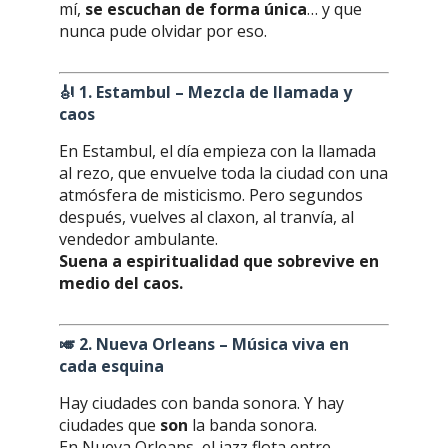
mí,
se escuchan de forma única
… y que
nunca pude olvidar por eso.
🎻
1. Estambul – Mezcla de llamada y
caos
En Estambul, el día empieza con la llamada
al rezo, que envuelve toda la ciudad con una
atmósfera de misticismo. Pero segundos
después, vuelves al claxon, al tranvía, al
vendedor ambulante.
Suena a espiritualidad que sobrevive en
medio del caos.
🎺
2. Nueva Orleans – Música viva en
cada esquina
Hay ciudades con banda sonora. Y hay
ciudades que
son
la banda sonora.
En Nueva Orleans, el jazz flota entre