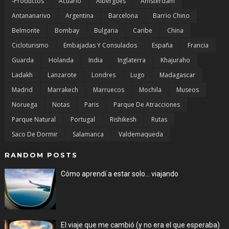
-Productos
Acuario
Albergues
Amsterdam
Antananarivo
Argentina
Barcelona
Barrio Chino
Belmonte
Bombay
Bulgaria
Caribe
China
Cicloturismo
Embajadas Y Consulados
España
Francia
Guarda
Holanda
India
Inglaterra
Khajuraho
Ladakh
Lanzarote
Londres
Lugo
Madagascar
Madrid
Marrakech
Marruecos
Mochila
Museos
Noruega
Notas
Paris
Parque De Atracciones
Parque Natural
Portugal
Rishikesh
Rutas
Saco De Dormir
Salamanca
Valdemaqueda
RANDOM POSTS
Cómo aprendí a estar solo… viajando
May 12, 2025
El viaje que me cambió (y no era el que esperaba)