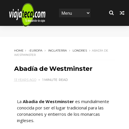
HOME
-EUROPA
INGLATERRA
LONDRES
ABADÍA DE
WESTMINSTER
Abadía de Westminster
13 YEARS AGO
1 MINUTE
READ
La
Abadia de Westminster
es mundialmente
conocida por ser el lugar tradicional para las
coronaciones y entierros de los monarcas
ingleses.