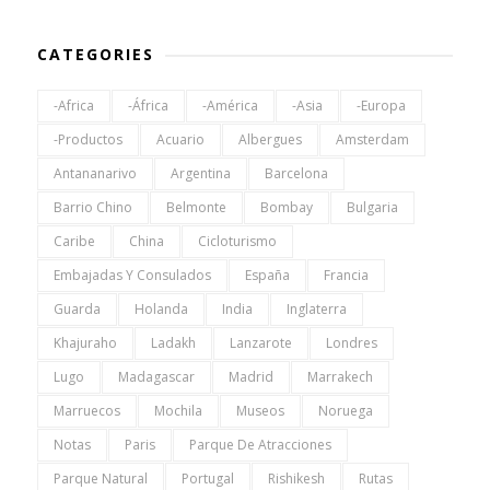
CATEGORIES
-Africa
-África
-América
-Asia
-Europa
-Productos
Acuario
Albergues
Amsterdam
Antananarivo
Argentina
Barcelona
Barrio Chino
Belmonte
Bombay
Bulgaria
Caribe
China
Cicloturismo
Embajadas Y Consulados
España
Francia
Guarda
Holanda
India
Inglaterra
Khajuraho
Ladakh
Lanzarote
Londres
Lugo
Madagascar
Madrid
Marrakech
Marruecos
Mochila
Museos
Noruega
Notas
Paris
Parque De Atracciones
Parque Natural
Portugal
Rishikesh
Rutas