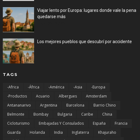
Viajar lento por Europa: lugares donde vale la pena
quedarse más
Nov 05, 2025
Los mejores pueblos que descubrí por accidente
Oct 03, 2025
TAGS
-Africa
-África
-América
-Asia
-Europa
-Productos
Acuario
Albergues
Amsterdam
Antananarivo
Argentina
Barcelona
Barrio Chino
Belmonte
Bombay
Bulgaria
Caribe
China
Cicloturismo
Embajadas Y Consulados
España
Francia
Guarda
Holanda
India
Inglaterra
Khajuraho