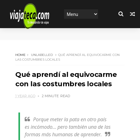
HOME
UNLABELLED
QUÉ APRENDÍ AL EQUIVOCARME CON
LAS COSTUMBRES LOCALES
Qué aprendí al equivocarme
con las costumbres locales
1 YEAR AGO
2 MINUTE
READ
Porque meter la pata en otro país
es incómodo… pero también una de las
formas más humanas de aprender.