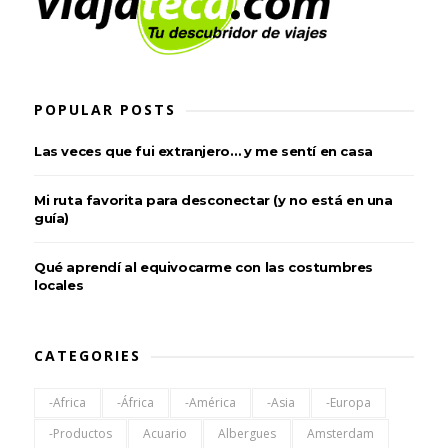
POPULAR POSTS
Las veces que fui extranjero… y me sentí en casa
Mi ruta favorita para desconectar (y no está en una
guía)
Qué aprendí al equivocarme con las costumbres
locales
CATEGORIES
-Africa
-África
-América
-Asia
-Europa
-Productos
Acuario
Albergues
Amsterdam