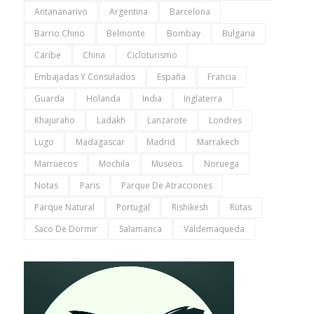
Antananarivo
Argentina
Barcelona
Barrio Chino
Belmonte
Bombay
Bulgaria
Caribe
China
Cicloturismo
Embajadas Y Consulados
España
Francia
Guarda
Holanda
India
Inglaterra
Khajuraho
Ladakh
Lanzarote
Londres
Lugo
Madagascar
Madrid
Marrakech
Marruecos
Mochila
Museos
Noruega
Notas
Paris
Parque De Atracciones
Parque Natural
Portugal
Rishikesh
Rutas
Saco De Dormir
Salamanca
Valdemaqueda