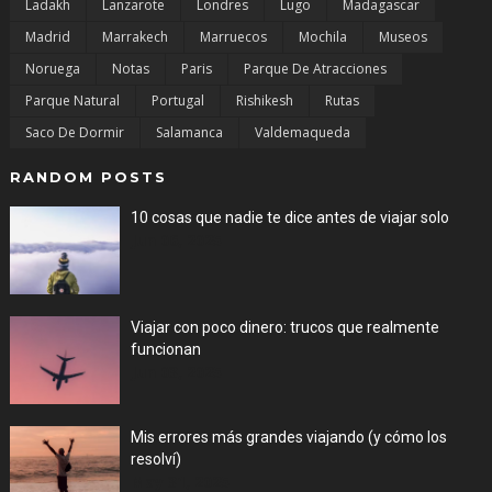
Ladakh
Lanzarote
Londres
Lugo
Madagascar
Madrid
Marrakech
Marruecos
Mochila
Museos
Noruega
Notas
Paris
Parque De Atracciones
Parque Natural
Portugal
Rishikesh
Rutas
Saco De Dormir
Salamanca
Valdemaqueda
RANDOM POSTS
10 cosas que nadie te dice antes de viajar solo
Jun 06, 2025
Viajar con poco dinero: trucos que realmente
funcionan
Jun 03, 2025
Mis errores más grandes viajando (y cómo los
resolví)
May 31, 2025